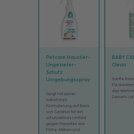
Petcare Haustier-
BABY CA
Ungeziefer-
Clean
Schutz
Sanfte Rei
Umgebungsspray
Fleckentfer
das Wertvoll
Sorgt mit seiner
Deinem Le
natürlichen
Formulierung auf Basis
von Geraniol für ein
schutzaktives Umfeld
gegen Parasiten wie
Flöhe, Milben und