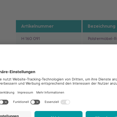
Artikelnummer
Bezeichnung
H 160 091
Polstermöbel-R
Anwendung
Hinweise
Downloads