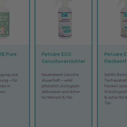
RE Pure
Petcare ECO
Petcare 
Geruchsvernichter
Fleckentf
nigung und
Neutralisiert Gerüche
Sanfte Rein
nung – für
dauerhaft – wirkt
Tierhaushalt
ste in
pflanzlich, biologisch
Flecken zuve
ben.
abbaubar und sicher
% biologisc
für Mensch & Tier
& sicher für
Tier