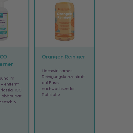
ECO
Orangen Reiniger
erner
Hochwirksames
Reinigungskonzentrat*
igung im
auf Basis
 – entfernt
nachwachsender
rlässig, 100
Rohstoffe
h abbaubar
 Mensch &