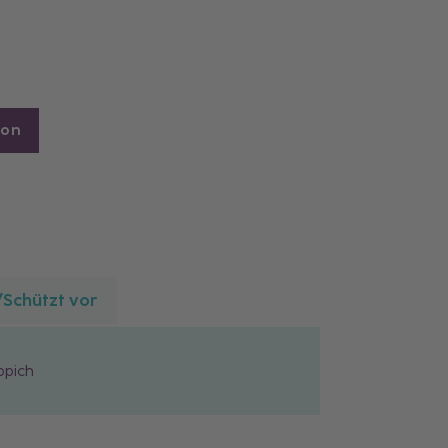
zon
/Schützt vor
ppich