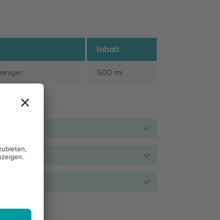
Inhalt
einiger
500 ml