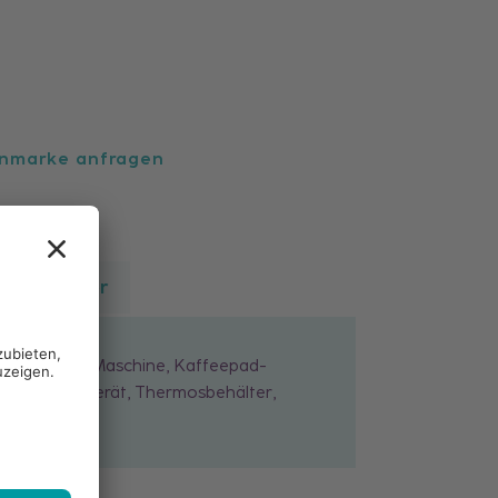
enmarke anfragen
/Schützt vor
, Espresso-Maschine, Kaffeepad-
Heisswassergerät, Thermosbehälter,