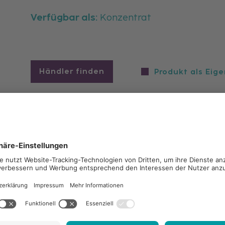
Verfügbar als:
Konzentrat
Händler finden
Produkt als Eig
Einsatzort
Materialarten
Wirkt bei
Kaffee-Vollautomat, Halbautomat, Kolbenmaschine
Maschine, Siebträgergerät, Filterkaffee-Maschine, 
Kaffee-Kanne